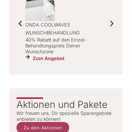
ONDA COOLWAVES
LASER HA
Jetzt ein b
WUNSCHBEHANDLUNG
sparen!
40% Rabatt auf den Einzel-
Zum An
Behandlungspreis Deiner
Wunschzone
Zum Angebot
Aktionen und Pakete
Wir freuen uns, Dir spezielle Sparangebote
anbieten zu können!
Zu den Aktionen