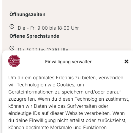
Öffnungszeiten
Die - Fr: 9:00 bis 18:00 Uhr
Offene Sprechstunde
Do: 9:00 bis 13:00 Uhr
Einwilligung verwalten
Zur offenen Sprechstunde können Sie
unangekündigt vorbei kommen. Mit Wartezeiten ist
Um dir ein optimales Erlebnis zu bieten, verwenden
zu rechnen.
wir Technologien wie Cookies, um
Geräteinformationen zu speichern und/oder darauf
Zahlungsmöglichkeiten
zuzugreifen. Wenn du diesen Technologien zustimmst,
können wir Daten wie das Surfverhalten oder
Barzahlung
eindeutige IDs auf dieser Website verarbeiten. Wenn
du deine Einwilligung nicht erteilst oder zurückziehst,
EC-Karte
können bestimmte Merkmale und Funktionen